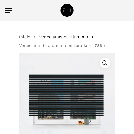
Skip
acc
Menu
to
main
content
Inicio
Venecianas de aluminio
Veneciana de aluminio perforada – 1788p