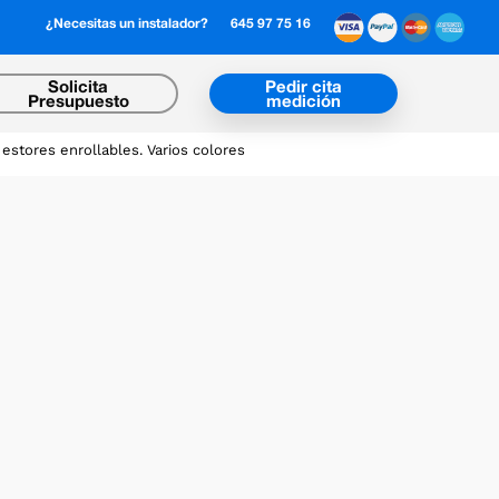
¿Necesitas un instalador?
645 97 75 16
Solicita
Pedir cita
Presupuesto
medición
estores enrollables. Varios colores