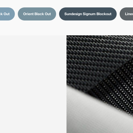
ck Out
Orient Black Out
Sundesign Signum Blockout
Line