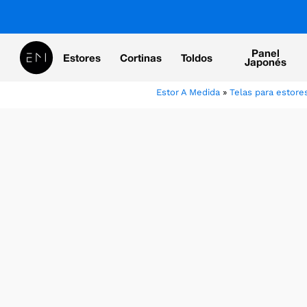
Skip
to
main
Panel
Estores
Cortinas
Toldos
content
Japonés
Estor A Medida
»
Telas para estores