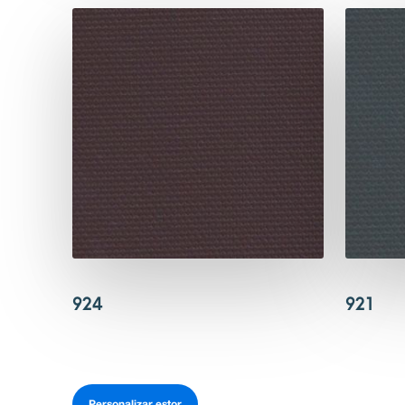
924
921
Personalizar estor