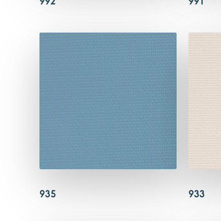
992
991
935
933