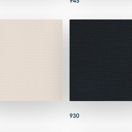
945
930