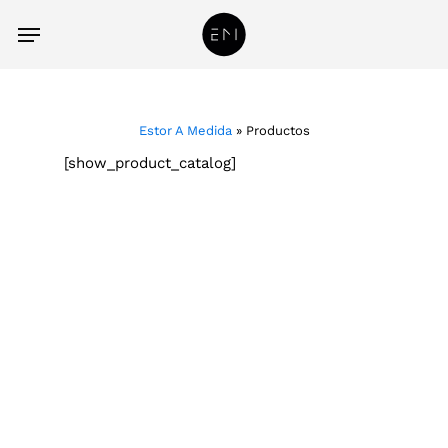
Skip
acc
Menu
to
main
content
Estor A Medida
»
Productos
[show_product_catalog]