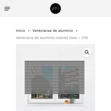
Skip
acc
Menu
to
main
content
Inicio
Venecianas de aluminio
Veneciana de aluminio colores lisos – 1710