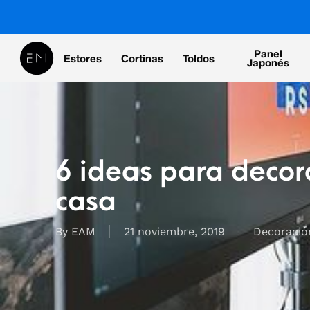
Skip
to
main
Panel
Estores
Cortinas
Toldos
content
Japonés
6 ideas para decor
casa
By
EAM
21 noviembre, 2019
Decoració