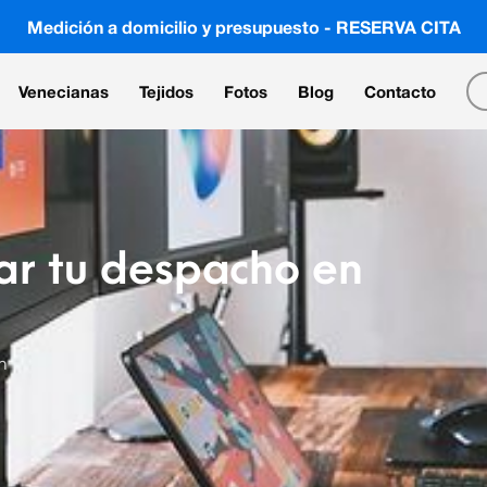
Medición a domicilio y presupuesto - RESERVA CITA
Venecianas
Tejidos
Fotos
Blog
Contacto
ar tu despacho en
n