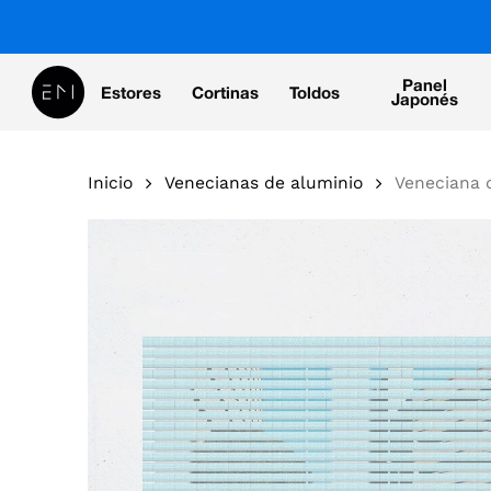
Skip
to
main
Panel
Estores
Cortinas
Toldos
content
Japonés
Inicio
Venecianas de aluminio
Veneciana 