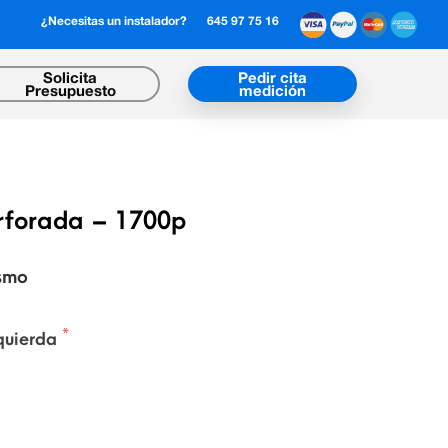
¿Necesitas un instalador?
645 97 75 16
Solicita
Pedir cita
Presupuesto
medición
erforada – 1700p
ismo
zquierda